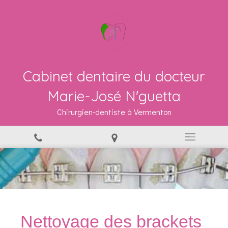
Cabinet dentaire du docteur
Marie-José N'guetta
Chirurgien-dentiste à Vermenton
Nettoyage des brackets