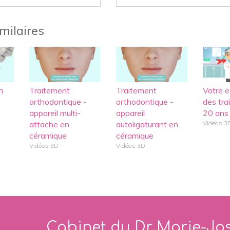
imilaires
n
Traitement
Traitement
Votre 
orthodontique -
orthodontique -
des tra
appareil multi-
appareil
20 ans 
attache en
autoligaturant en
Vidéos 3
céramique
céramique
Vidéos 3D
Vidéos 3D
Cabinet du Dr Marie-Jo