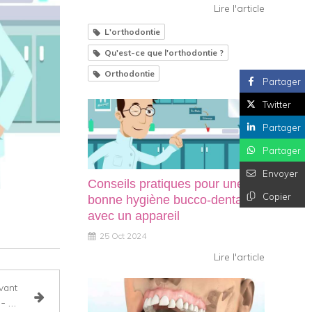
Lire l'article
L'orthodontie
Qu'est-ce que l'orthodontie ?
Orthodontie
Partager
Twitter
Partager
Partager
Envoyer
Conseils pratiques pour une
Copier
bonne hygiène bucco-dentaire
avec un appareil
25 Oct 2024
Lire l'article
vant
Traitement orthodontique - appareil autoligaturant en céramique