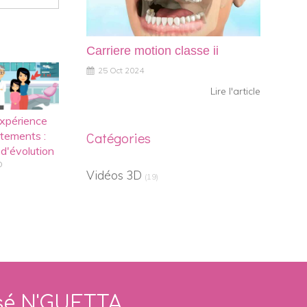
Carriere motion classe ii
25 Oct 2024
Lire l'article
expérience
Catégories
itements :
d'évolution
D
Vidéos 3D
(19)
sé N'GUETTA